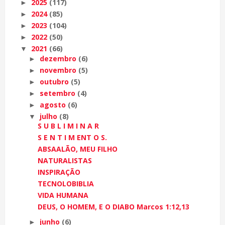
2025
(117)
►
2024
(85)
►
2023
(104)
►
2022
(50)
►
2021
(66)
▼
dezembro
(6)
►
novembro
(5)
►
outubro
(5)
►
setembro
(4)
►
agosto
(6)
►
julho
(8)
▼
S U B L I M I N A R
S E N T I M ENT O S.
ABSAALÃO, MEU FILHO
NATURALISTAS
INSPIRAÇÃO
TECNOLOBIBLIA
VIDA HUMANA
DEUS, O HOMEM, E O DIABO Marcos 1:12,13
junho
(6)
►