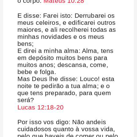
o corpo.
Mateus 10:28
E disse: Farei isto: Derrubarei os
meus celeiros, e edificarei outros
maiores, e ali recolherei todas as
minhas novidades e os meus
bens;
E direi a minha alma: Alma, tens
em depósito muitos bens para
muitos anos; descansa, come,
bebe e folga.
Mas Deus lhe disse: Louco! esta
noite te pedirão a tua alma; e o
que tens preparado, para quem
será?
Lucas 12:18-20
Por isso vos digo: Não andeis
cuidadosos quanto à vossa vida,
pelo que haveis de comer ou pelo