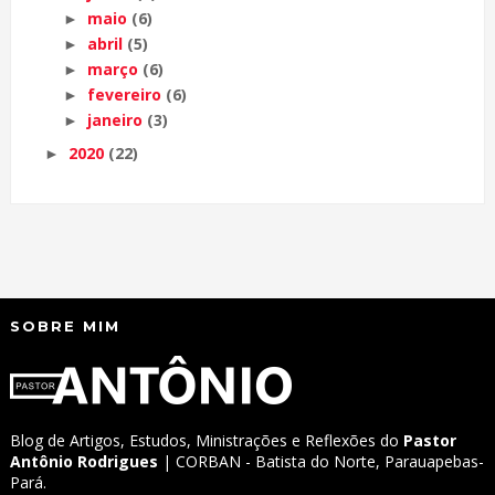
maio
(6)
►
abril
(5)
►
março
(6)
►
fevereiro
(6)
►
janeiro
(3)
►
2020
(22)
►
SOBRE MIM
Blog de Artigos, Estudos, Ministrações e Reflexões do
Pastor
Antônio Rodrigues
| CORBAN - Batista do Norte, Parauapebas-
Pará.