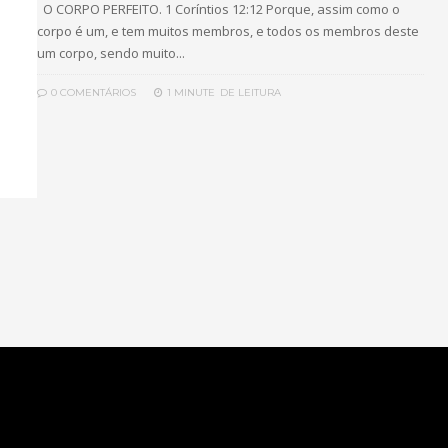
O CORPO PERFEITO. 1 Coríntios 12:12 Porque, assim como o
corpo é um, e tem muitos membros, e todos os membros deste
um corpo, sendo muito...
0 COMENTÁRIOS
1 MINUTE
DE LEITURA