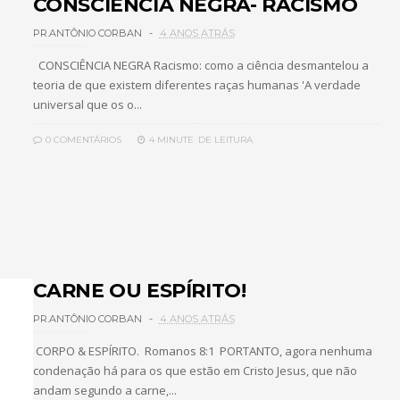
CONSCIÊNCIA NEGRA- RACISMO
PR.ANTÔNIO CORBAN
4 ANOS ATRÁS
CONSCIÊNCIA NEGRA Racismo: como a ciência desmantelou a
teoria de que existem diferentes raças humanas 'A verdade
universal que os o...
0 COMENTÁRIOS
4 MINUTE
DE LEITURA
CARNE OU ESPÍRITO!
PR.ANTÔNIO CORBAN
4 ANOS ATRÁS
CORPO & ESPÍRITO. Romanos 8:1 PORTANTO, agora nenhuma
condenação há para os que estão em Cristo Jesus, que não
andam segundo a carne,...