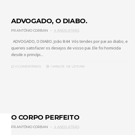
ADVOGADO, O DIABO.
PR.ANTÔNIO CORBAN
4 ANOS ATRÁS
ADVOGADO, O DIABO. João 8:44 Vós tendes por pai ao diabo, e
quereis satisfazer os desejos de vosso pai. Ele foi homicida
desde o princípi...
0 COMENTÁRIOS
1 MINUTE
DE LEITURA
O CORPO PERFEITO
PR.ANTÔNIO CORBAN
4 ANOS ATRÁS