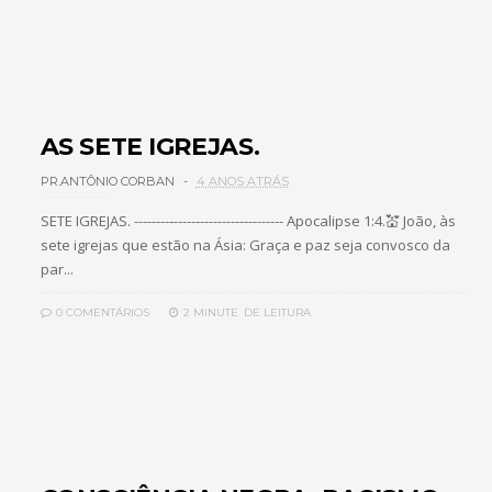
AS SETE IGREJAS.
PR.ANTÔNIO CORBAN
4 ANOS ATRÁS
SETE IGREJAS. --------‐------------------------- Apocalipse 1:4.💒 João, às
sete igrejas que estão na Ásia: Graça e paz seja convosco da
par...
0 COMENTÁRIOS
2 MINUTE
DE LEITURA