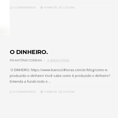
0 COMENTÁRIOS
4 MINUTE
DE LEITURA
O DINHEIRO.
PR.ANTÔNIO CORBAN
4 ANOS ATRÁS
O DINHEIRO. https://www.banco24horas.com.br/blog/como-e-
produzido-o-dinheiro Você sabe como é produzido o dinheiro?
Entenda a fundo todo o ...
0 COMENTÁRIOS
4 MINUTE
DE LEITURA