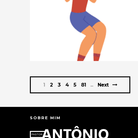
1
2
3
4
5
81
Next
SOBRE MIM