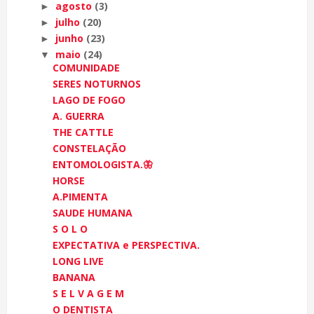
agosto
(3)
►
julho
(20)
►
junho
(23)
►
maio
(24)
▼
COMUNIDADE
SERES NOTURNOS
LAGO DE FOGO
A. GUERRA
THE CATTLE
CONSTELAÇÃO
ENTOMOLOGISTA.🦋
HORSE
A.PIMENTA
SAUDE HUMANA
S O L O
EXPECTATIVA e PERSPECTIVA.
LONG LIVE
BANANA
S E L V A G E M
O DENTISTA