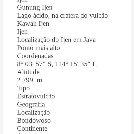
Gunung Ijen
Lago ácido, na cratera do vulcão
Kawah Ijen
Ijen
Localização do Ijen em Java
Ponto mais alto
Coordenadas
8° 03′ 57″ S, 114° 15′ 35″ L
Altitude
2 799 m
Tipo
Estratovulcão
Geografia
Localização
Bondowoso
Continente