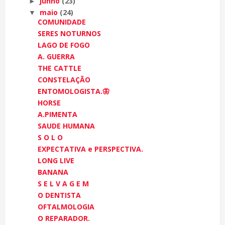
junho
(23)
►
maio
(24)
▼
COMUNIDADE
SERES NOTURNOS
LAGO DE FOGO
A. GUERRA
THE CATTLE
CONSTELAÇÃO
ENTOMOLOGISTA.🦋
HORSE
A.PIMENTA
SAUDE HUMANA
S O L O
EXPECTATIVA e PERSPECTIVA.
LONG LIVE
BANANA
S E L V A G E M
O DENTISTA
OFTALMOLOGIA
O REPARADOR.