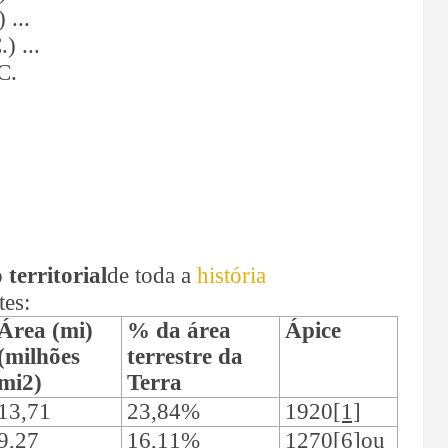
 ...
) ...
C.
 territorial
de toda a
história
tes:
Área (mi)
% da área
Ápice
(milhões
terrestre da
mi2)
Terra
13,71
23,84%
1920
[1]
9,27
16,11%
1270
[6]
ou