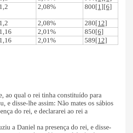
1,2
2,08%
800
[1][6]
1,2
2,08%
280
[12]
1,16
2,01%
850
[6]
1,16
2,01%
589
[12]
, ao qual o rei tinha constituído para
ou, e disse-lhe assim: Não mates os sábios
nça do rei, e declararei ao rei a
ziu a Daniel na presença do rei, e disse-