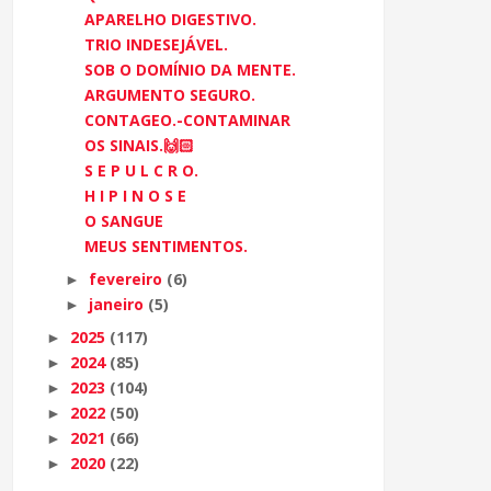
APARELHO DIGESTIVO.
TRIO INDESEJÁVEL.
SOB O DOMÍNIO DA MENTE.
ARGUMENTO SEGURO.
CONTAGEO.-CONTAMINAR
OS SINAIS.🙌🏻
S E P U L C R O.
H I P I N O S E
O SANGUE
MEUS SENTIMENTOS.
fevereiro
(6)
►
janeiro
(5)
►
2025
(117)
►
2024
(85)
►
2023
(104)
►
2022
(50)
►
2021
(66)
►
2020
(22)
►