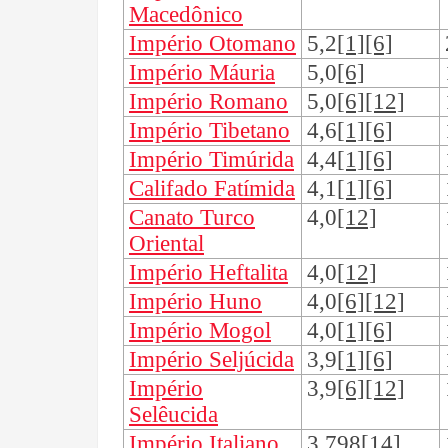
Macedônico
Império Otomano
5,2
[1][6]
Império Máuria
5,0
[6]
Império Romano
5,0
[6][12]
Império Tibetano
4,6
[1][6]
Império Timúrida
4,4
[1][6]
Califado Fatímida
4,1
[1][6]
Canato Turco
4,0
[12]
Oriental
Império Heftalita
4,0
[12]
Império Huno
4,0
[6][12]
Império Mogol
4,0
[1][6]
Império Seljúcida
3,9
[1][6]
Império
3,9
[6][12]
Selêucida
Império Italiano
3,798
[14]