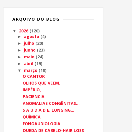
ARQUIVO DO BLOG
2026
(120)
▼
agosto
(4)
►
julho
(20)
►
junho
(23)
►
maio
(24)
►
abril
(19)
►
março
(19)
▼
O CANTOR
OLHOS QUE VEEM.
IMPÉRIO,
PACIENCIA
ANOMALIAS CONGÊNITAS...
S A U D A D E. LONGING...
QUÍMICA
FONOAUDIOLOGIA.
QUEDA DE CABELO-HAIR LOSS