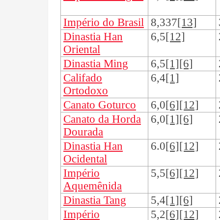
Império do Brasil
8,337
[13]
Dinastia Han
6,5
[12]
Oriental
Dinastia Ming
6,5
[1][6]
Califado
6,4
[1]
Ortodoxo
Canato Goturco
6,0
[6][12]
Canato da Horda
6,0
[1][6]
Dourada
Dinastia Han
6.0
[6][12]
Ocidental
Império
5,5
[6][12]
Aquemênida
Dinastia Tang
5,4
[1][6]
Império
5,2
[6][12]