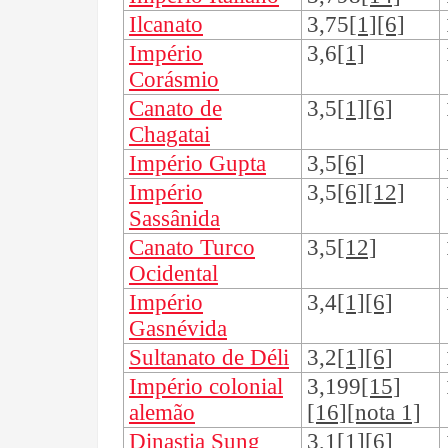
Ilcanato
3,75
[1][6]
Império
3,6
[1]
Corásmio
Canato de
3,5
[1][6]
Chagatai
Império Gupta
3,5
[6]
Império
3,5
[6][12]
Sassânida
Canato Turco
3,5
[12]
Ocidental
Império
3,4
[1][6]
Gasnévida
Sultanato de Déli
3,2
[1][6]
Império colonial
3,199
[15]
alemão
[16][nota 1]
Dinastia Sung
3,1
[1][6]