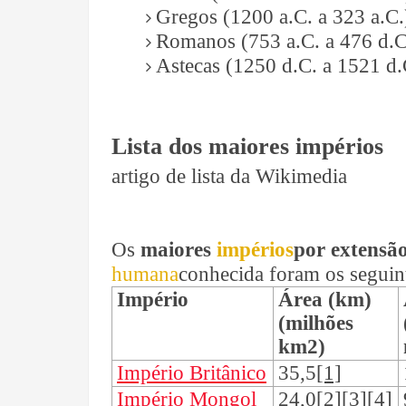
Gregos (1200 a.C. a 323 a.C.)
Romanos (753 a.C. a 476 d.C.
Astecas (1250 d.C. a 1521 d.
Lista dos maiores impérios
artigo de lista da Wikimedia
Os
maiores
impérios
por extensão
humana
conhecida foram os seguin
Império
Área (km)
(milhões
km2)
Império Britânico
35,5
[1]
Império Mongol
24,0
[2][3][4]