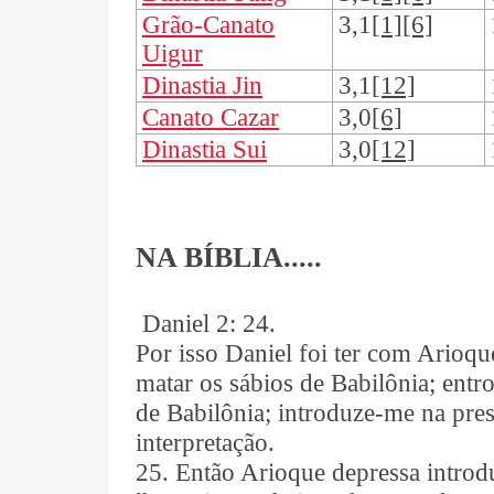
Grão-Canato
3,1
[1][6]
Uigur
Dinastia Jin
3,1
[12]
Canato Cazar
3,0
[6]
Dinastia Sui
3,0
[12]
NA BÍBLIA.....
Daniel 2: 24.
Por isso Daniel foi ter com Arioque
matar os sábios de Babilônia; entr
de Babilônia; introduze-me na prese
interpretação.
25. Então Arioque depressa introdu