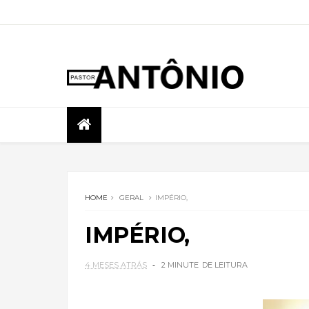
HOME
GERAL
IMPÉRIO,
IMPÉRIO,
4 MESES ATRÁS
2 MINUTE
DE LEITURA