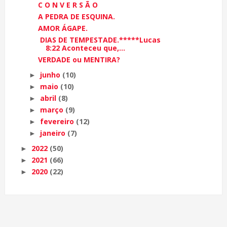
C O N V E R S Ã O
A PEDRA DE ESQUINA.
AMOR ÁGAPE.
DIAS DE TEMPESTADE.*****Lucas
8:22 Aconteceu que,...
VERDADE ou MENTIRA?
junho
(10)
►
maio
(10)
►
abril
(8)
►
março
(9)
►
fevereiro
(12)
►
janeiro
(7)
►
2022
(50)
►
2021
(66)
►
2020
(22)
►