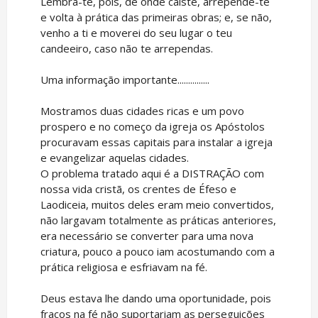
Lembra-te, pois, de onde caíste, arrepende-te
e volta à prática das primeiras obras; e, se não,
venho a ti e moverei do seu lugar o teu
candeeiro, caso não te arrependas.
Uma informação importante...............
Mostramos duas cidades ricas e um povo
prospero e no começo da igreja os Apóstolos
procuravam essas capitais para instalar a igreja
e evangelizar aquelas cidades.
O problema tratado aqui é a DISTRAÇÃO com
nossa vida cristã, os crentes de Éfeso e
Laodiceia, muitos deles eram meio convertidos,
não largavam totalmente as práticas anteriores,
era necessário se converter para uma nova
criatura, pouco a pouco iam acostumando com a
prática religiosa e esfriavam na fé.
Deus estava lhe dando uma oportunidade, pois
fracos na fé não suportariam as perseguições