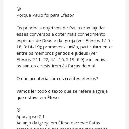
🥴
Porque Paulo foi para Éfeso?
Os principais objetivos de Paulo eram ajudar
esses conversos a obter mais conhecimento
espiritual de Deus e da Igreja (ver Efésios 1:15–
18; 3:14–19); promover a união, particularmente
entre os membros gentios e judeus (ver
Efésios 2:11–22; 4:1–16; 5:19–6:9) e incentivar
os santos a resistirem às forças do mal.
O que acontecia com os crentes efésios?
Vamos ler todo o texto que se refere a Igreja
que estava em Éfeso.
💒
Apocalipse 2:1
Ao anjo da igreja em Éfeso escreve: Estas
coisas diz aquele que conserva na mão direita