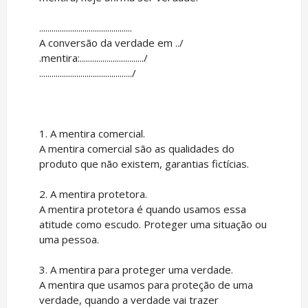
.............................................
A conversão da verdade em ../
.mentira:.............................../
............................................./
1. A mentira comercial.
A mentira comercial são as qualidades do
produto que não existem, garantias fictícias.
2. A mentira protetora.
A mentira protetora é quando usamos essa
atitude como escudo. Proteger uma situação ou
uma pessoa.
3. A mentira para proteger uma verdade.
A mentira que usamos para proteção de uma
verdade, quando a verdade vai trazer