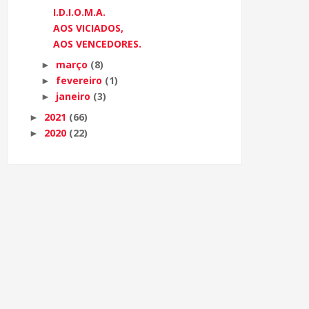
I.D.I.O.M.A.
AOS VICIADOS,
AOS VENCEDORES.
março
(8)
►
fevereiro
(1)
►
janeiro
(3)
►
2021
(66)
►
2020
(22)
►