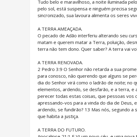
Tudo belo e maravilhoso, a noite iluminada pel
pelo sol, está suspensa e ninguém precisa seg
sincronizado, sua lavoura alimenta os seres viv
A TERRA AMEAÇADA.
O pecado de Adão interferiu alterando seu cu
matam e querem matar a Terra, poluição, des
terra não tem dono. Quer saber? A terra vai vo
A TERRA RENOVADA.
2 Pedro 3:9 O Senhor não retarda a sua promes
para conosco, não querendo que alguns se pe
dia do Senhor virá como o ladrão de noite; no
elementos, ardendo, se desfarão, e a terra, e 
perecer todas estas coisas, que pessoas vos 
apressando-vos para a vinda do dia de Deus, 
ardendo, se fundirão? 13 Mas nós, segundo a
que habita a justiça.
A TERRA DO FUTURO.
Apocalipse 21:1 E VI um novo céu, e uma nova t