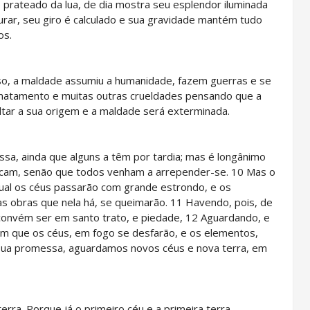
o prateado da lua, de dia mostra seu esplendor iluminada
urar, seu giro é calculado e sua gravidade mantém tudo
os.
rso, a maldade assumiu a humanidade, fazem guerras e se
matamento e muitas outras crueldades pensando que a
ltar a sua origem e a maldade será exterminada.
sa, ainda que alguns a têm por tardia; mas é longânimo
rcam, senão que todos venham a arrepender-se. 10 Mas o
 qual os céus passarão com grande estrondo, e os
as obras que nela há, se queimarão. 11 Havendo, pois, de
convém ser em santo trato, e piedade, 12 Aguardando, e
em que os céus, em fogo se desfarão, e os elementos,
 sua promessa, aguardamos novos céus e nova terra, em
erra. Porque já o primeiro céu e a primeira terra