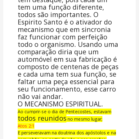
tem uma função diferente,
todos são importantes. O
Espirito Santo é o ativador do
mecanismo que em sincronia
faz funcionar com perfeição
todo o organismo. Usando uma
comparação diria que um
automóvel em sua fabricação é
composto de centenas de peças
e cada uma tem sua função, se
faltar uma peça essencial para
seu funcionamento, esse carro
não vai andar.
O MECANISMO ESPIRITUAL.
Ao cumprir-se o dia de Pentecostes, estavam
todos reunidos
no mesmo lugar;
Atos 2:1
E perseveravam na doutrina dos apóstolos e na