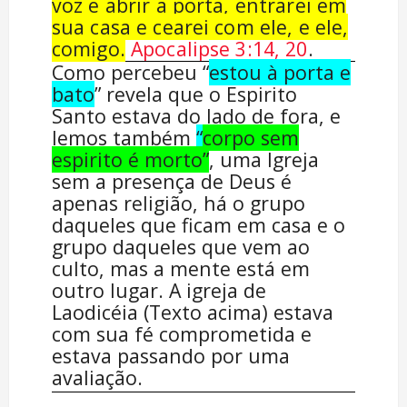
voz e abrir a porta, entrarei em
sua casa e cearei com ele, e ele,
comigo.
Apocalipse 3:14, 20
.
Como percebeu “
estou à porta e
bato
” revela que o Espirito
Santo estava do lado de fora, e
lemos também
“
corpo sem
espirito é morto”
, uma Igreja
sem a presença de Deus é
apenas religião, há o grupo
daqueles que ficam em casa e o
grupo daqueles que vem ao
culto, mas a mente está em
outro lugar. A igreja de
Laodicéia (Texto acima) estava
com sua fé comprometida e
estava passando por uma
avaliação.