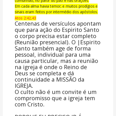
comunhão, no partir do pão e nas orações.
Em cada alma havia temor; e muitos prodígios e
sinais eram feitos por intermédio dos apóstolos.
Atos 2:42,43
Centenas de versículos apontam
que para ação do Espirito Santo
o corpo precisa estar completo
(Reunião presencial). O |Espirito
Santo também age de forma
pessoal, individual para uma
causa particular, mas a reunião
na igreja é onde o Reino de
Deus se completa e dá
continuidade a MISSÃO da
IGREJA.
O culto não é um convite é um
compromisso que a igreja tem
com Cristo.