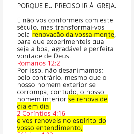
PORQUE EU PRECISO IR Á IGREJA.
E não vos conformeis com este
século, mas transformai-vos
pela
renovação da vossa mente
,
para que experimenteis qual
seja a boa, agradável e perfeita
vontade de Deus.
Romanos 12:2
Por isso, não desanimamos;
pelo contrário, mesmo que o
nosso homem exterior se
corrompa, contudo, o nosso
homem interior
se renova de
dia em dia.
2 Coríntios 4:16
e vos renoveis no espírito do
vosso entendimento,