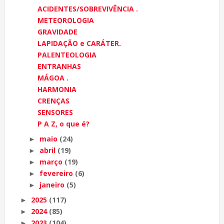
ACIDENTES/SOBREVIVÊNCIA .
METEOROLOGIA
GRAVIDADE
LAPIDAÇÃO e CARÁTER.
PALENTEOLOGIA
ENTRANHAS
MÁGOA .
HARMONIA
CRENÇAS
SENSORES
P A Z, o que é?
maio
(24)
►
abril
(19)
►
março
(19)
►
fevereiro
(6)
►
janeiro
(5)
►
2025
(117)
►
2024
(85)
►
2023
(104)
►