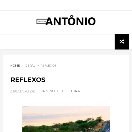
HOME
GERAL
REFLEXOS
REFLEXOS
2 MESES ATRÁS
4 MINUTE
DE LEITURA