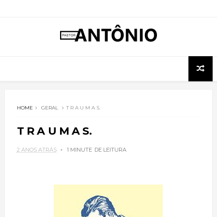
HOME
GERAL
T R A U M A S.
T R A U M A S.
2 ANOS ATRÁS
1 MINUTE
DE LEITURA