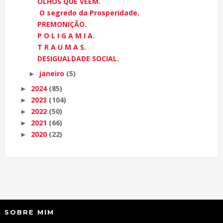
OLHOS QUE VEEM.
O segredo da Prosperidade.
PREMONIÇÃO.
P O L I G A M I A.
T R A U M A S.
DESIGUALDADE SOCIAL.
janeiro
(5)
►
2024
(85)
►
2023
(104)
►
2022
(50)
►
2021
(66)
►
2020
(22)
►
SOBRE MIM