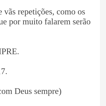
e vãs repetições, como os
ue por muito falarem serão
PRE.
17.
 com Deus sempre)