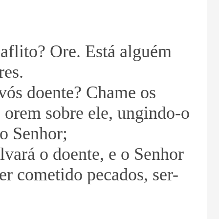
aflito? Ore. Está alguém
res.
 vós doente? Chame os
 e orem sobre ele, ungindo-o
do Senhor;
alvará o doente, e o Senhor
ver cometido pecados, ser-