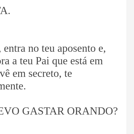
A.
 entra no teu aposento e,
ora a teu Pai que está em
 vê em secreto, te
mente.
EVO GASTAR ORANDO?