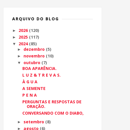
ARQUIVO DO BLOG
2026
(120)
►
2025
(117)
►
2024
(85)
▼
dezembro
(5)
►
novembro
(10)
►
outubro
(7)
▼
BOA APARÊNCIA.
L U Z & T R E V A S.
À G U A
A SEMENTE
P E N A
PERGUNTAS E RESPOSTAS DE
ORAÇÃO.
CONVERSANDO COM O DIABO,
setembro
(8)
►
agosto
(6)
►