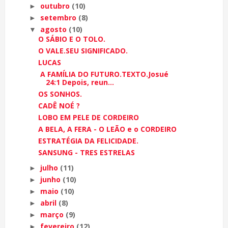
outubro
(10)
►
setembro
(8)
►
agosto
(10)
▼
O SÁBIO E O TOLO.
O VALE.SEU SIGNIFICADO.
LUCAS
A FAMÍLIA DO FUTURO.TEXTO.Josué
24:1 Depois, reun...
OS SONHOS.
CADÊ NOÉ ?
LOBO EM PELE DE CORDEIRO
A BELA, A FERA - O LEÃO e o CORDEIRO
ESTRATÉGIA DA FELICIDADE.
SANSUNG - TRES ESTRELAS
julho
(11)
►
junho
(10)
►
maio
(10)
►
abril
(8)
►
março
(9)
►
fevereiro
(12)
►