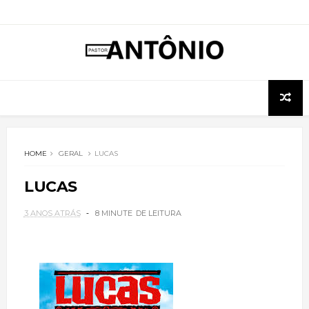
HOME
GERAL
LUCAS
LUCAS
3 ANOS ATRÁS
8 MINUTE
DE LEITURA