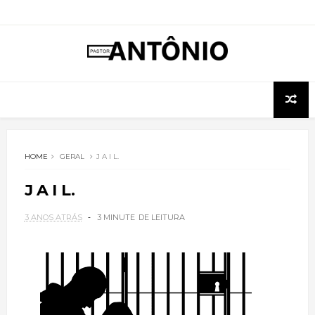
HOME
GERAL
J A I L.
J A I L.
3 ANOS ATRÁS
3 MINUTE
DE LEITURA