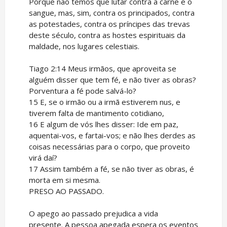
Porque não temos que lutar contra a carne e o
sangue, mas, sim, contra os principados, contra
as potestades, contra os príncipes das trevas
deste século, contra as hostes espirituais da
maldade, nos lugares celestiais.
Tiago 2:14 Meus irmãos, que aproveita se
alguém disser que tem fé, e não tiver as obras?
Porventura a fé pode salvá-lo?
15 E, se o irmão ou a irmã estiverem nus, e
tiverem falta de mantimento cotidiano,
16 E algum de vós lhes disser: Ide em paz,
aquentai-vos, e fartai-vos; e não lhes derdes as
coisas necessárias para o corpo, que proveito
virá daí?
17 Assim também a fé, se não tiver as obras, é
morta em si mesma.
PRESO AO PASSADO.
O apego ao passado prejudica a vida
presente. A pessoa apegada espera os eventos