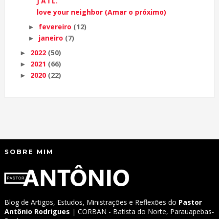
J A I L.
love your neighbor (Amar o próximo)
fevereiro
(12)
►
janeiro
(7)
►
2022
(50)
►
2021
(66)
►
2020
(22)
►
SOBRE MIM
Blog de Artigos, Estudos, Ministrações e Reflexões do
Pastor
Antônio Rodrigues
| CORBAN - Batista do Norte, Parauapebas-