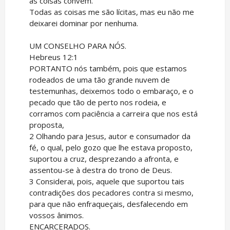
as coisas convêm.
Todas as coisas me são lícitas, mas eu não me
deixarei dominar por nenhuma.
UM CONSELHO PARA NÓS.
Hebreus 12:1
PORTANTO nós também, pois que estamos
rodeados de uma tão grande nuvem de
testemunhas, deixemos todo o embaraço, e o
pecado que tão de perto nos rodeia, e
corramos com paciência a carreira que nos está
proposta,
2 Olhando para Jesus, autor e consumador da
fé, o qual, pelo gozo que lhe estava proposto,
suportou a cruz, desprezando a afronta, e
assentou-se à destra do trono de Deus.
3 Considerai, pois, aquele que suportou tais
contradições dos pecadores contra si mesmo,
para que não enfraqueçais, desfalecendo em
vossos ânimos.
ENCARCERADOS.