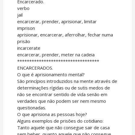
Encarcerado.
verbo
jail
encarcerar, prender, aprisionar, limitar
imprison
aprisionar, encarcerar, aferrolhar, fechar numa
prisão
incarcerate
encarcerar, prender, meter na cadeia
**********************************
ENCARCERADOS.
O que é aprisionamento mental?
São princípios introduzidos na mente através de
determinações rígidas ou de sutis medos de
não se encontrar sentido de vida senão em
verdades que não podem ser nem mesmo
questionadas.
O que aprisiona as pessoas hoje?
Alguns exemplos de prisões do cotidiano:
Tanto aquele que não consegue sair de casa
sem beber, quanto aquele que não consegue